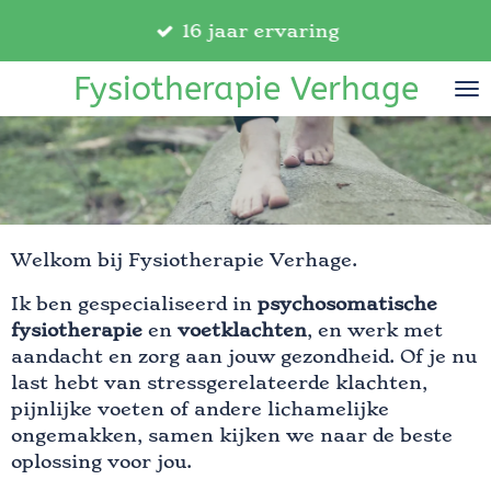
Ga
16 jaar ervaring
direct
naar
Fysiotherapie Verhage
de
hoofdinhoud
Welkom bij Fysiotherapie Verhage.
Ik ben gespecialiseerd in
psychosomatische
fysiotherapie
en
voetklachten
, en werk met
aandacht en zorg aan jouw gezondheid. Of je nu
last hebt van stressgerelateerde klachten,
pijnlijke voeten of andere lichamelijke
ongemakken, samen kijken we naar de beste
oplossing voor jou.